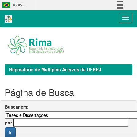
Skip
BRASIL
navigation
Simplifique!
Comunica BR
Participe
Acesso à informação
Legislação
Canais
Repositório de Múltiplos Acervos da UFRRJ
Página de Busca
Buscar em:
por