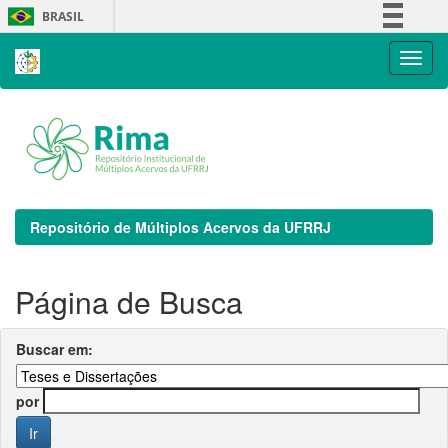
Skip
BRASIL
navigation
Simplifique!
Comunica BR
Participe
Acesso à informação
Legislação
Canais
Repositório de Múltiplos Acervos da UFRRJ
Página de Busca
Buscar em:
por