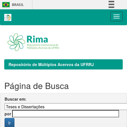
Skip
BRASIL
navigation
Simplifique!
Comunica BR
Participe
Acesso à informação
Legislação
Canais
Repositório de Múltiplos Acervos da UFRRJ
Página de Busca
Buscar em:
por