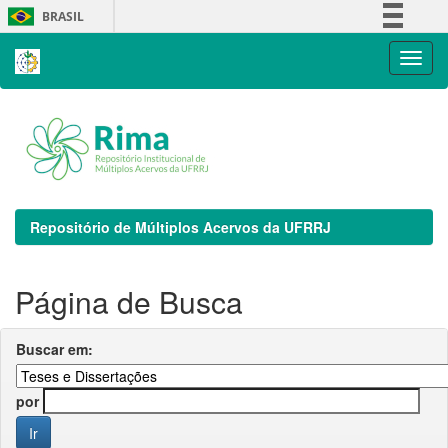
Skip
BRASIL
navigation
Simplifique!
Comunica BR
Participe
Acesso à informação
Legislação
Canais
Repositório de Múltiplos Acervos da UFRRJ
Página de Busca
Buscar em:
por