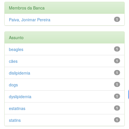
Membros da Banca
Paiva, Jonimar Pereira
1
Assunto
beagles
1
cães
1
dislipidemia
1
dogs
1
dyslipidemia
1
estatinas
1
statins
1