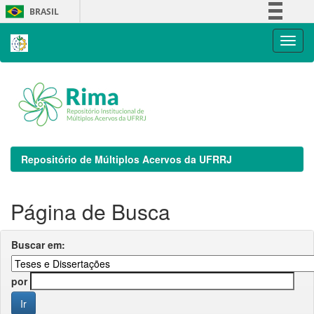
Skip
BRASIL
navigation
Simplifique!
Comunica BR
Participe
Acesso à informação
Legislação
Canais
Repositório de Múltiplos Acervos da UFRRJ
Página de Busca
Buscar em:
por