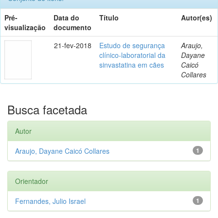
Pré-
Data do
Título
Autor(es)
visualização
documento
21-fev-2018
Estudo de segurança
Araujo,
clínico-laboratorial da
Dayane
sinvastatina em cães
Caicó
Collares
Busca facetada
Autor
Araujo, Dayane Caicó Collares
1
Orientador
Fernandes, Julio Israel
1