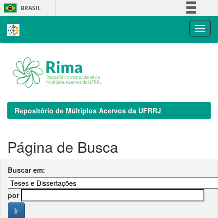
Skip
BRASIL
navigation
Simplifique!
Comunica BR
Participe
Acesso à informação
Legislação
Canais
Repositório de Múltiplos Acervos da UFRRJ
Página de Busca
Buscar em:
por