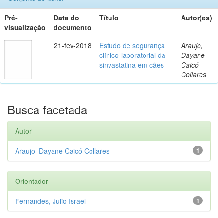
Pré-
Data do
Título
Autor(es)
visualização
documento
21-fev-2018
Estudo de segurança
Araujo,
clínico-laboratorial da
Dayane
sinvastatina em cães
Caicó
Collares
Busca facetada
Autor
Araujo, Dayane Caicó Collares
1
Orientador
Fernandes, Julio Israel
1