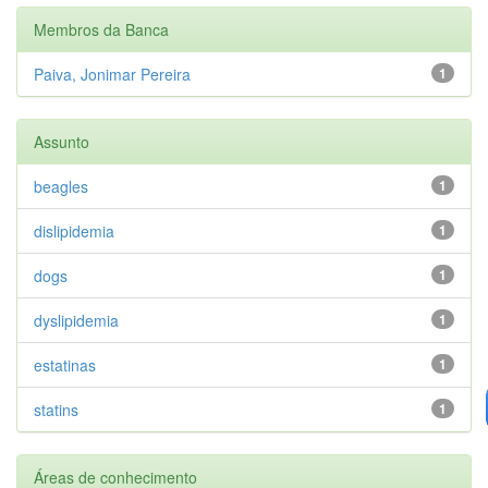
Membros da Banca
Paiva, Jonimar Pereira
1
Assunto
beagles
1
dislipidemia
1
dogs
1
dyslipidemia
1
estatinas
1
statins
1
Áreas de conhecimento