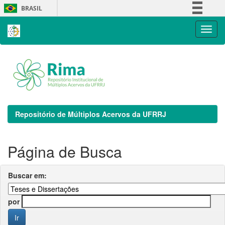
Skip
BRASIL
navigation
Simplifique!
Comunica BR
Participe
Acesso à informação
Legislação
Canais
Repositório de Múltiplos Acervos da UFRRJ
Página de Busca
Buscar em:
por