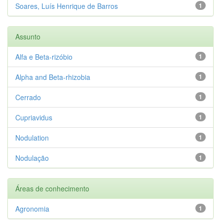
Soares, Luís Henrique de Barros
1
Assunto
Alfa e Beta-rizóbio
1
Alpha and Beta-rhizobia
1
Cerrado
1
Cupriavidus
1
Nodulation
1
Nodulação
1
Áreas de conhecimento
Agronomia
1