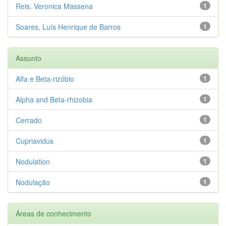
Reis, Veronica Massena
1
Soares, Luís Henrique de Barros
1
Assunto
Alfa e Beta-rizóbio
1
Alpha and Beta-rhizobia
1
Cerrado
1
Cupriavidus
1
Nodulation
1
Nodulação
1
Áreas de conhecimento