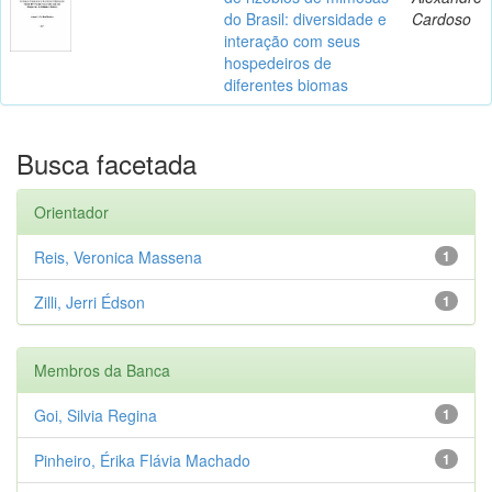
do Brasil: diversidade e
Cardoso
interação com seus
hospedeiros de
diferentes biomas
Busca facetada
Orientador
Reis, Veronica Massena
1
Zilli, Jerri Édson
1
Membros da Banca
Goi, Silvia Regina
1
Pinheiro, Érika Flávia Machado
1