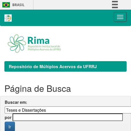
Skip
BRASIL
navigation
Simplifique!
Comunica BR
Participe
Acesso à informação
Legislação
Canais
Repositório de Múltiplos Acervos da UFRRJ
Página de Busca
Buscar em:
por