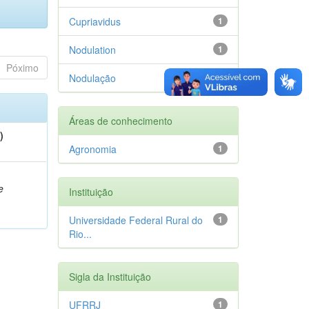
Cupriavidus
1
Nodulation
1
Póximo
Nodulação
1
Áreas de conhecimento
)
Agronomia
1
e
Instituição
Universidade Federal Rural do
1
Rio...
Sigla da Instituição
UFRRJ
1