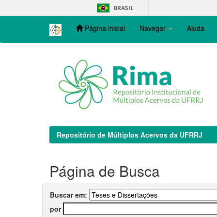
Skip
BRASIL
navigation
Página inicial
Navegar
Ajuda
Repositório de Múltiplos Acervos da UFRRJ
Página de Busca
Buscar em:
por