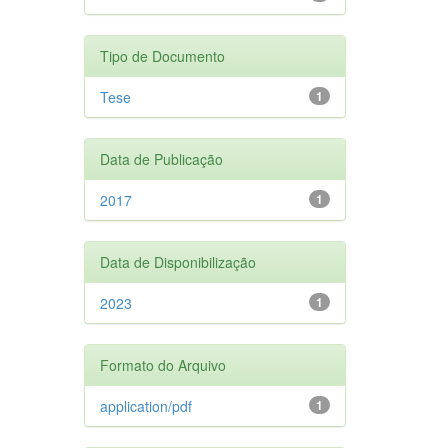
Tipo de Documento
Tese
1
Data de Publicação
2017
1
Data de Disponibilização
2023
1
Formato do Arquivo
application/pdf
1