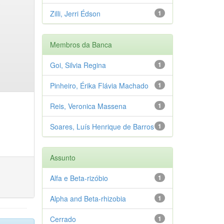
Zilli, Jerri Édson
1
Membros da Banca
Goi, Silvia Regina
1
Pinheiro, Érika Flávia Machado
1
Reis, Veronica Massena
1
Soares, Luís Henrique de Barros
1
Assunto
Alfa e Beta-rizóbio
1
Alpha and Beta-rhizobia
1
Cerrado
1