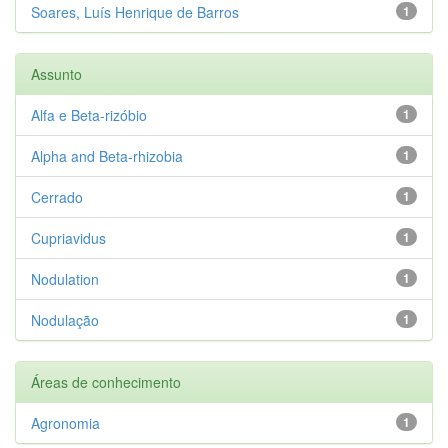
Soares, Luís Henrique de Barros
1
Assunto
Alfa e Beta-rizóbio
1
Alpha and Beta-rhizobia
1
Cerrado
1
Cupriavidus
1
Nodulation
1
Nodulação
1
Áreas de conhecimento
Agronomia
1