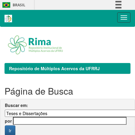
Skip
BRASIL
navigation
Simplifique!
Comunica BR
Participe
Acesso à informação
Legislação
Canais
Repositório de Múltiplos Acervos da UFRRJ
Página de Busca
Buscar em:
por