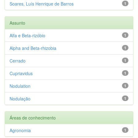
Soares, Luís Henrique de Barros
1
Assunto
Alfa e Beta-rizóbio
1
Alpha and Beta-rhizobia
1
Cerrado
1
Cupriavidus
1
Nodulation
1
Nodulação
1
Áreas de conhecimento
Agronomia
1