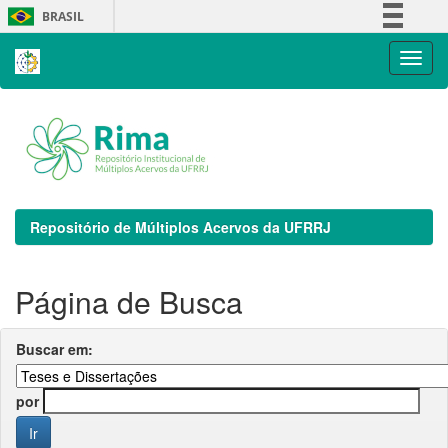
Skip
BRASIL
navigation
Simplifique!
Comunica BR
Participe
Acesso à informação
Legislação
Canais
Repositório de Múltiplos Acervos da UFRRJ
Página de Busca
Buscar em:
por