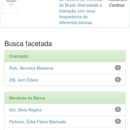
do Brasil: diversidade e
Cardoso
interação com seus
hospedeiros de
diferentes biomas
Busca facetada
Orientador
Reis, Veronica Massena
1
Zilli, Jerri Édson
1
Membros da Banca
Goi, Silvia Regina
1
Pinheiro, Érika Flávia Machado
1