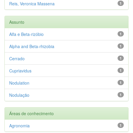
Reis, Veronica Massena
1
Assunto
Alfa e Beta-rizóbio
1
Alpha and Beta-rhizobia
1
Cerrado
1
Cupriavidus
1
Nodulation
1
Nodulação
1
Áreas de conhecimento
Agronomia
1