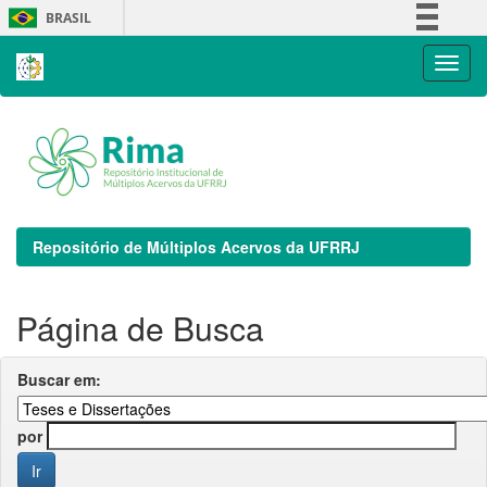
Skip
BRASIL
navigation
Simplifique!
Comunica BR
Participe
Acesso à informação
Legislação
Canais
Repositório de Múltiplos Acervos da UFRRJ
Página de Busca
Buscar em:
por