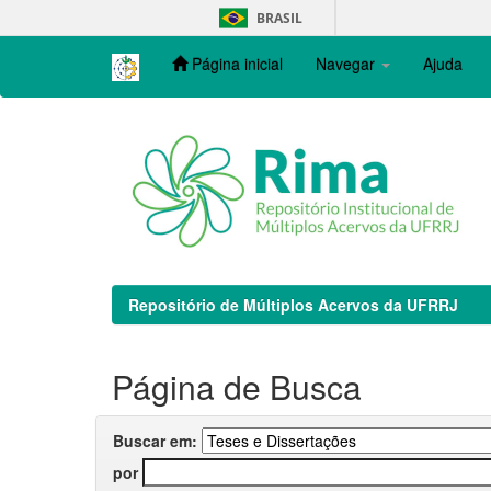
Skip
BRASIL
navigation
Página inicial
Navegar
Ajuda
Repositório de Múltiplos Acervos da UFRRJ
Página de Busca
Buscar em:
por