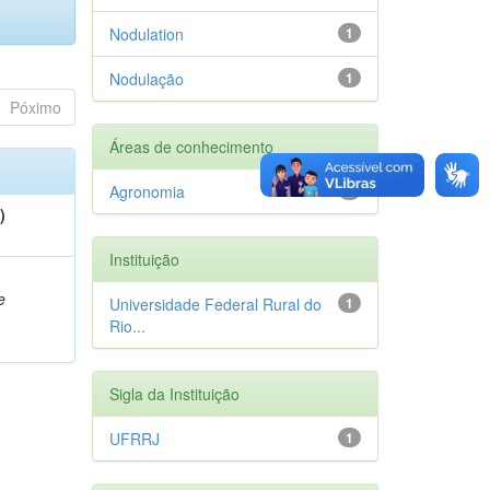
Nodulation
1
Nodulação
1
Póximo
Áreas de conhecimento
Agronomia
1
)
Instituição
e
Universidade Federal Rural do
1
Rio...
Sigla da Instituição
UFRRJ
1