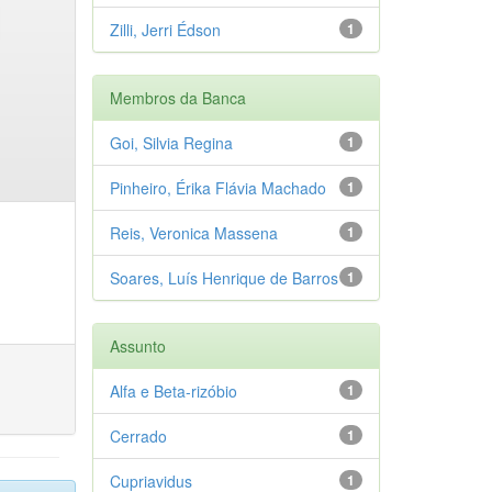
Zilli, Jerri Édson
1
Membros da Banca
Goi, Silvia Regina
1
Pinheiro, Érika Flávia Machado
1
Reis, Veronica Massena
1
Soares, Luís Henrique de Barros
1
Assunto
Alfa e Beta-rizóbio
1
Cerrado
1
Cupriavidus
1