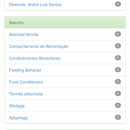
Resende, André Luis Santos
1
Assunto
Arboreal termite
1
Comportamento de Alimentação
1
Condicionantes Alimentares
1
Feeding Behavior
1
Food Conditioners
1
Térmita arborícola
1
Xilofagia
1
Xylophagy
1