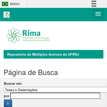
Skip
BRASIL
navigation
Simplifique!
Comunica BR
Participe
Acesso à informação
Legislação
Canais
Repositório de Múltiplos Acervos da UFRRJ
Página de Busca
Buscar em:
por