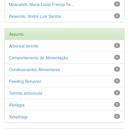
Moscatelli, Maria Lúcia França Te...
1
Resende, André Luis Santos
1
Assunto
Arboreal termite
1
Comportamento de Alimentação
1
Condicionantes Alimentares
1
Feeding Behavior
1
Térmita arborícola
1
Xilofagia
1
Xylophagy
1