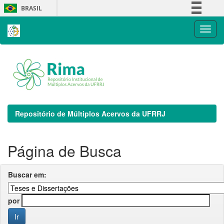
Skip
BRASIL
navigation
Simplifique!
Comunica BR
Participe
Acesso à informação
Legislação
Canais
Repositório de Múltiplos Acervos da UFRRJ
Página de Busca
Buscar em:
por