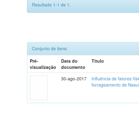
Resultado 1-1 de 1.
Conjunto de itens:
Pré-
Data do
Título
visualização
documento
30-ago-2017
Influência de fatores f
forrageamento de Nasuti