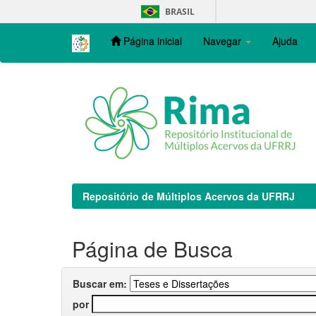
Skip
BRASIL
navigation
Página inicial
Navegar
Ajuda
Repositório de Múltiplos Acervos da UFRRJ
Página de Busca
Buscar em:
por