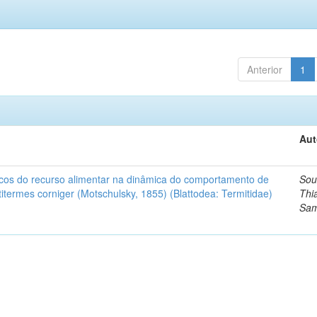
Anterior
1
Aut
ísicos do recurso alimentar na dinâmica do comportamento de
Sou
termes corniger (Motschulsky, 1855) (Blattodea: Termitidae)
Thi
Sam