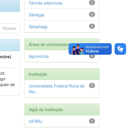
Térmita arborícola
1
Xilofagia
1
Xylophagy
1
Póximo
Áreas de conhecimento
Agronomia
1
or(es)
za,
Instituição
ago
paio de
Universidade Federal Rural do
1
Rio...
Sigla da Instituição
UFRRJ
1