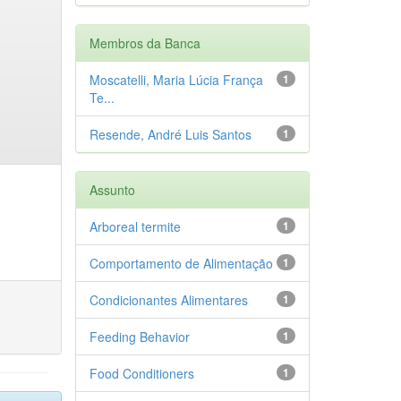
Membros da Banca
Moscatelli, Maria Lúcia França
1
Te...
Resende, André Luis Santos
1
Assunto
Arboreal termite
1
Comportamento de Alimentação
1
Condicionantes Alimentares
1
Feeding Behavior
1
Food Conditioners
1