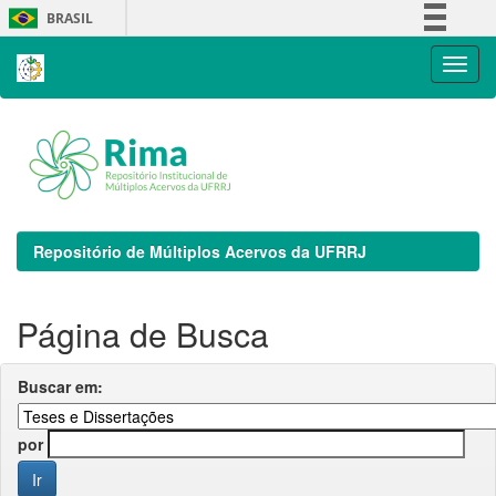
Skip
BRASIL
navigation
Simplifique!
Comunica BR
Participe
Acesso à informação
Legislação
Canais
Repositório de Múltiplos Acervos da UFRRJ
Página de Busca
Buscar em:
por