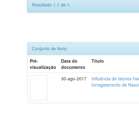
Resultado 1-1 de 1.
Conjunto de itens:
Pré-
Data do
Título
visualização
documento
30-ago-2017
Influência de fatores f
forrageamento de Nasuti