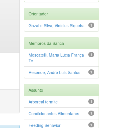
Orientador
Gazal e Silva, Vinícius Siqueira
1
Membros da Banca
Moscatelli, Maria Lúcia França
1
Te...
Resende, André Luis Santos
1
Assunto
Arboreal termite
1
Condicionantes Alimentares
1
Feeding Behavior
1