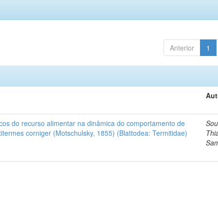
Anterior
1
Aut
ísicos do recurso alimentar na dinâmica do comportamento de
Sou
termes corniger (Motschulsky, 1855) (Blattodea: Termitidae)
Thi
Sam