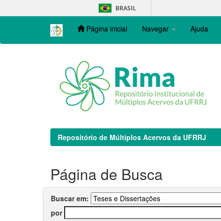
Skip
BRASIL
navigation
Página inicial
Navegar
Ajuda
Repositório de Múltiplos Acervos da UFRRJ
Página de Busca
Buscar em:
por