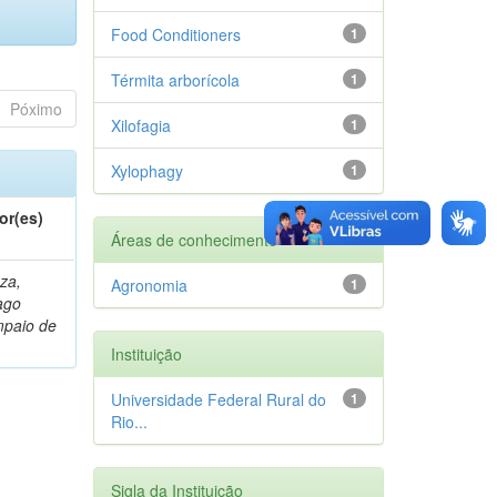
Food Conditioners
1
Térmita arborícola
1
Póximo
Xilofagia
1
Xylophagy
1
or(es)
Áreas de conhecimento
za,
Agronomia
1
ago
paio de
Instituição
Universidade Federal Rural do
1
Rio...
Sigla da Instituição