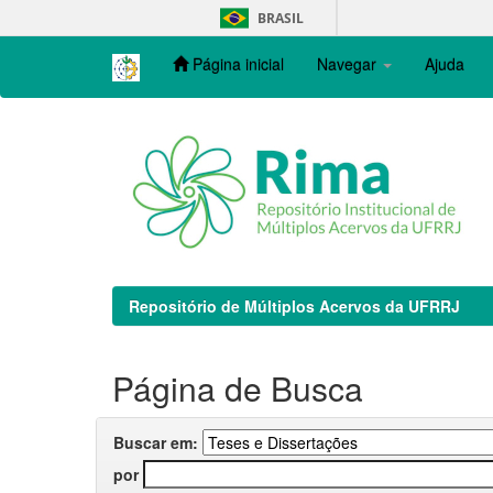
Skip
BRASIL
navigation
Página inicial
Navegar
Ajuda
Repositório de Múltiplos Acervos da UFRRJ
Página de Busca
Buscar em:
por