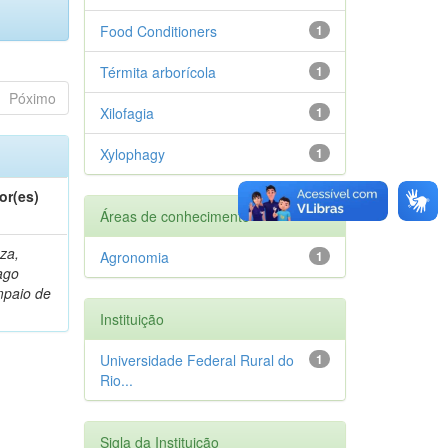
Food Conditioners
1
Térmita arborícola
1
Póximo
Xilofagia
1
Xylophagy
1
or(es)
Áreas de conhecimento
za,
Agronomia
1
ago
paio de
Instituição
Universidade Federal Rural do
1
Rio...
Sigla da Instituição