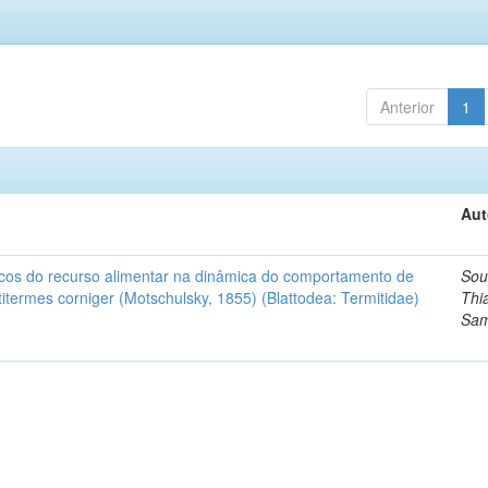
Anterior
1
Aut
ísicos do recurso alimentar na dinâmica do comportamento de
Sou
termes corniger (Motschulsky, 1855) (Blattodea: Termitidae)
Thi
Sam