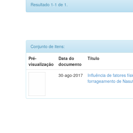
Resultado 1-1 de 1.
Conjunto de itens:
Pré-
Data do
Título
visualização
documento
30-ago-2017
Influência de fatores f
forrageamento de Nasuti