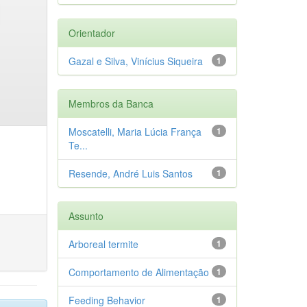
Orientador
Gazal e Silva, Vinícius Siqueira
1
Membros da Banca
Moscatelli, Maria Lúcia França
1
Te...
Resende, André Luis Santos
1
Assunto
Arboreal termite
1
Comportamento de Alimentação
1
Feeding Behavior
1