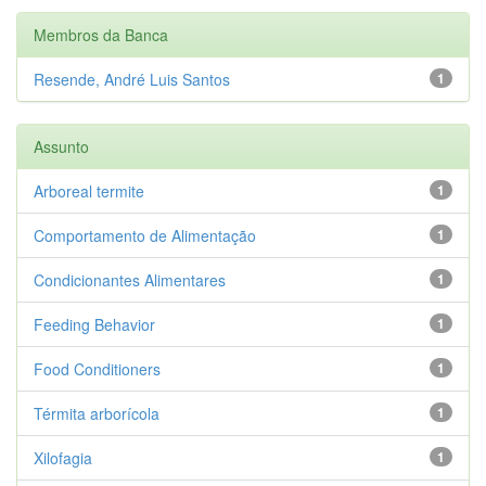
Membros da Banca
Resende, André Luis Santos
1
Assunto
Arboreal termite
1
Comportamento de Alimentação
1
Condicionantes Alimentares
1
Feeding Behavior
1
Food Conditioners
1
Térmita arborícola
1
Xilofagia
1