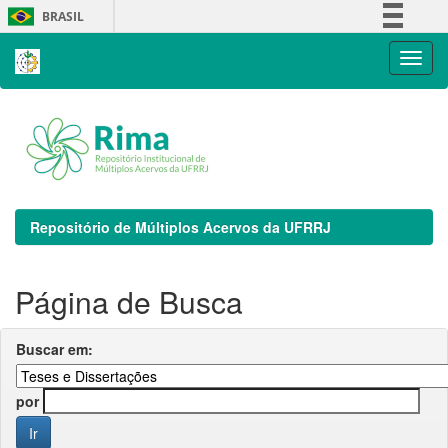
Skip
BRASIL
navigation
Simplifique!
Comunica BR
Participe
Acesso à informação
Legislação
Canais
Repositório de Múltiplos Acervos da UFRRJ
Página de Busca
Buscar em:
por