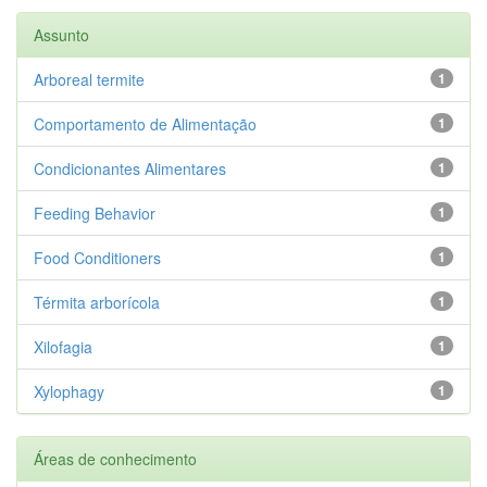
Assunto
Arboreal termite
1
Comportamento de Alimentação
1
Condicionantes Alimentares
1
Feeding Behavior
1
Food Conditioners
1
Térmita arborícola
1
Xilofagia
1
Xylophagy
1
Áreas de conhecimento