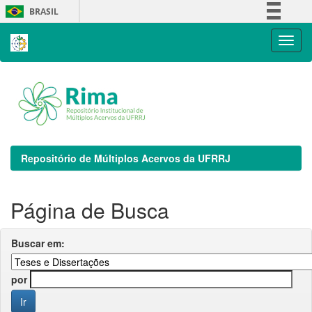
Skip
BRASIL
navigation
Simplifique!
Comunica BR
Participe
Acesso à informação
Legislação
Canais
Repositório de Múltiplos Acervos da UFRRJ
Página de Busca
Buscar em:
por