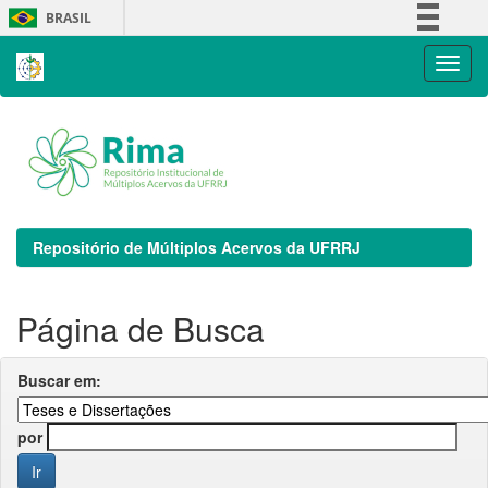
Skip
BRASIL
navigation
Simplifique!
Comunica BR
Participe
Acesso à informação
Legislação
Canais
Repositório de Múltiplos Acervos da UFRRJ
Página de Busca
Buscar em:
por