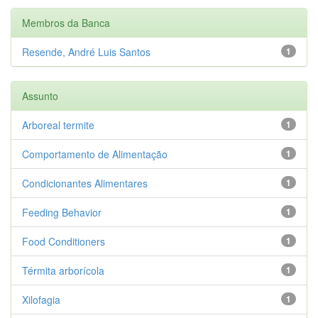
Membros da Banca
Resende, André Luis Santos
1
Assunto
Arboreal termite
1
Comportamento de Alimentação
1
Condicionantes Alimentares
1
Feeding Behavior
1
Food Conditioners
1
Térmita arborícola
1
Xilofagia
1