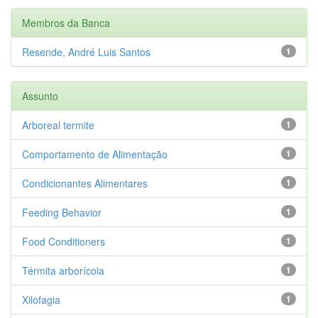
Membros da Banca
Resende, André Luis Santos
1
Assunto
Arboreal termite
1
Comportamento de Alimentação
1
Condicionantes Alimentares
1
Feeding Behavior
1
Food Conditioners
1
Térmita arborícola
1
Xilofagia
1