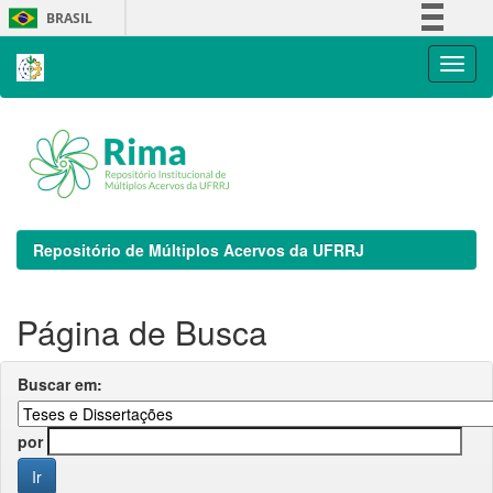
Skip
BRASIL
navigation
Simplifique!
Comunica BR
Participe
Acesso à informação
Legislação
Canais
Repositório de Múltiplos Acervos da UFRRJ
Página de Busca
Buscar em:
por