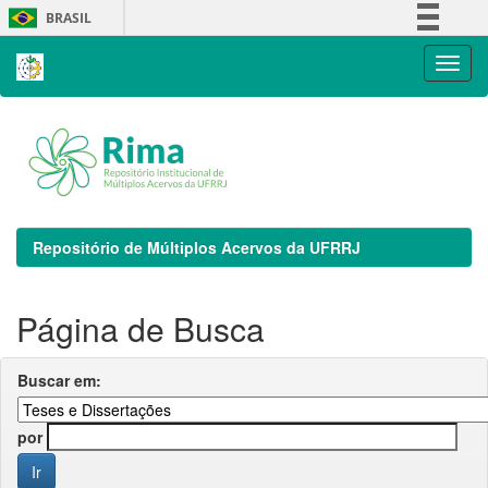
Skip
BRASIL
navigation
Simplifique!
Comunica BR
Participe
Acesso à informação
Legislação
Canais
Repositório de Múltiplos Acervos da UFRRJ
Página de Busca
Buscar em:
por