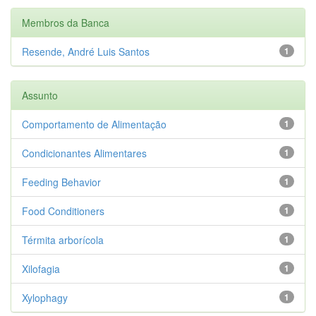
Membros da Banca
Resende, André Luis Santos
1
Assunto
Comportamento de Alimentação
1
Condicionantes Alimentares
1
Feeding Behavior
1
Food Conditioners
1
Térmita arborícola
1
Xilofagia
1
Xylophagy
1