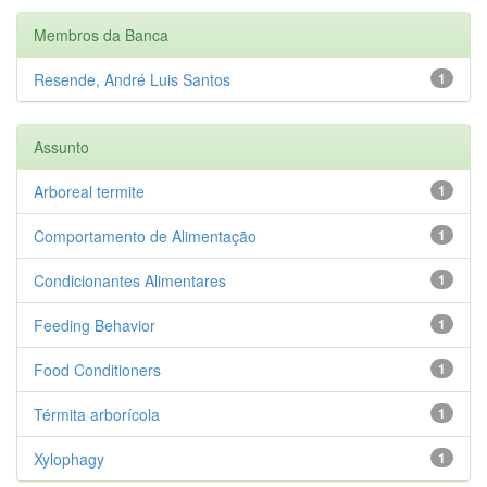
Membros da Banca
Resende, André Luis Santos
1
Assunto
Arboreal termite
1
Comportamento de Alimentação
1
Condicionantes Alimentares
1
Feeding Behavior
1
Food Conditioners
1
Térmita arborícola
1
Xylophagy
1