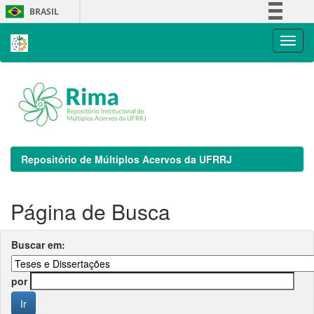
Skip
BRASIL
navigation
Simplifique!
Comunica BR
Participe
Acesso à informação
Legislação
Canais
Repositório de Múltiplos Acervos da UFRRJ
Página de Busca
Buscar em:
por