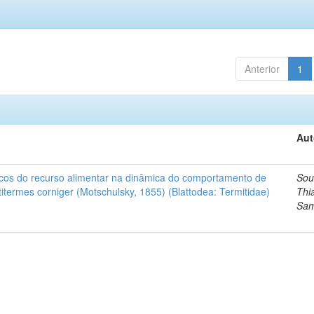
Anterior
1
Aut
ísicos do recurso alimentar na dinâmica do comportamento de
Sou
termes corniger (Motschulsky, 1855) (Blattodea: Termitidae)
Thi
Sam