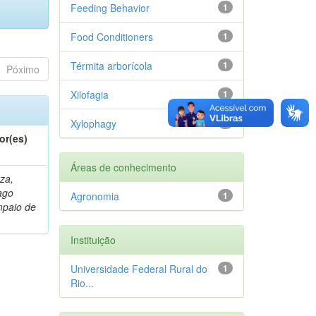
Feeding Behavior
1
Food Conditioners
1
Térmita arborícola
1
Póximo
Xilofagia
1
Xylophagy
1
or(es)
Áreas de conhecimento
za,
ago
Agronomia
1
paio de
Instituição
Universidade Federal Rural do
1
Rio...