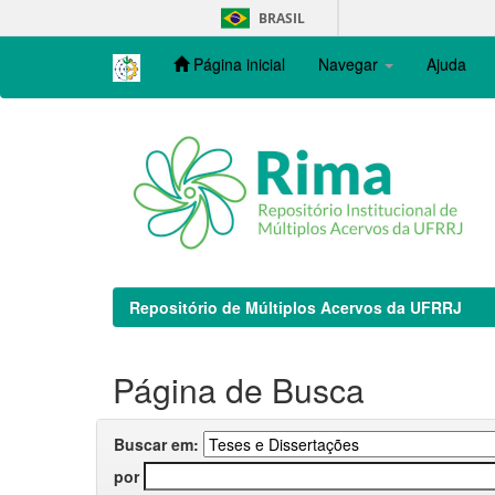
Skip
BRASIL
navigation
Página inicial
Navegar
Ajuda
Repositório de Múltiplos Acervos da UFRRJ
Página de Busca
Buscar em:
por