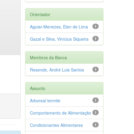
Orientador
Aguiar-Menezes, Elen de Lima
1
Gazal e Silva, Vinícius Siqueira
1
Membros da Banca
Resende, André Luis Santos
1
Assunto
Arboreal termite
1
Comportamento de Alimentação
1
Condicionantes Alimentares
1