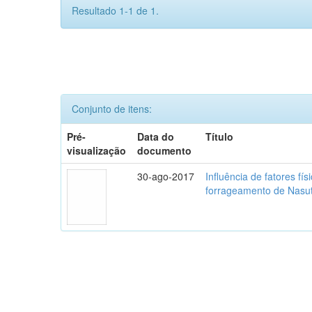
Resultado 1-1 de 1.
Conjunto de itens:
Pré-
Data do
Título
visualização
documento
30-ago-2017
Influência de fatores f
forrageamento de Nasuti