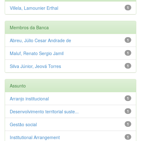
Villela, Lamounier Erthal
1
Membros da Banca
Abreu, Júlio Cesar Andrade de
1
Maluf, Renato Sergio Jamil
1
Silva Júnior, Jeová Torres
1
Assunto
Arranjo institucional
1
Desenvolvimento territorial suste...
1
Gestão social
1
Institutional Arrangement
1