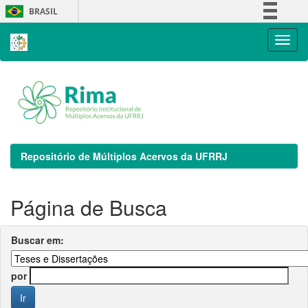
Skip
BRASIL
navigation
Simplifique!
Comunica BR
Participe
Acesso à informação
Legislação
Canais
Repositório de Múltiplos Acervos da UFRRJ
Página de Busca
Buscar em:
por