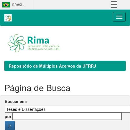
Skip
BRASIL
navigation
Simplifique!
Comunica BR
Participe
Acesso à informação
Legislação
Canais
Repositório de Múltiplos Acervos da UFRRJ
Página de Busca
Buscar em:
por