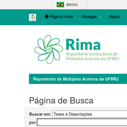
Skip
BRASIL
navigation
Página inicial
Navegar
Ajuda
Repositório de Múltiplos Acervos da UFRRJ
Página de Busca
Buscar em:
por