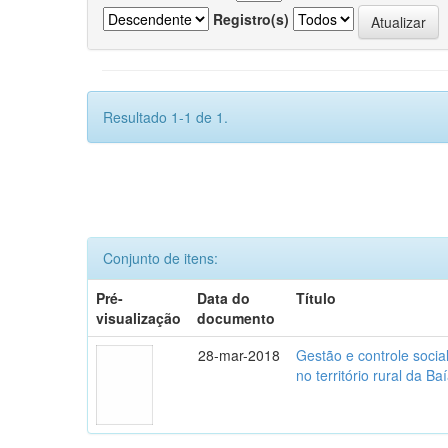
Registro(s)
Resultado 1-1 de 1.
Conjunto de itens:
Pré-
Data do
Título
visualização
documento
28-mar-2018
Gestão e controle soci
no território rural da B