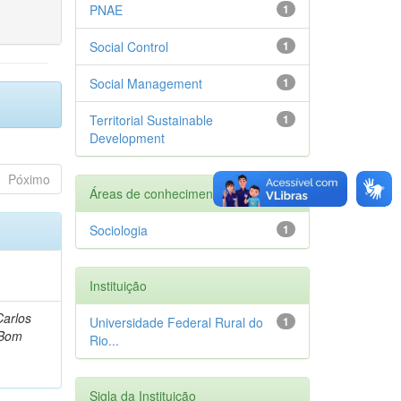
PNAE
1
Social Control
1
Social Management
1
Territorial Sustainable
1
Development
Póximo
Áreas de conhecimento
Sociologia
1
Instituição
Carlos
Universidade Federal Rural do
1
 Bom
Rio...
Sigla da Instituição