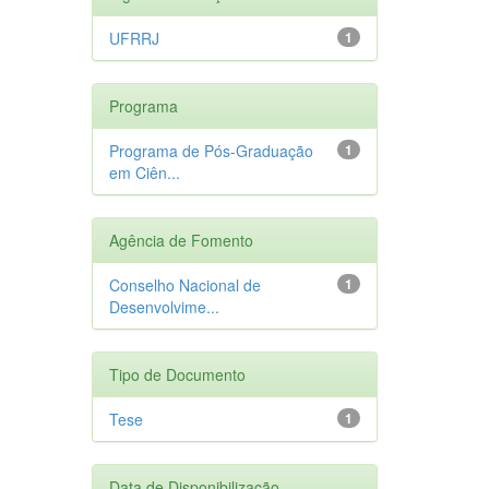
UFRRJ
1
Programa
Programa de Pós-Graduação
1
em Ciên...
Agência de Fomento
Conselho Nacional de
1
Desenvolvime...
Tipo de Documento
Tese
1
Data de Disponibilização