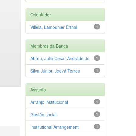
Orientador
Villela, Lamounier Erthal
1
Membros da Banca
Abreu, Júlio Cesar Andrade de
1
Silva Júnior, Jeová Torres
1
Assunto
Arranjo institucional
1
Gestão social
1
Institutional Arrangement
1