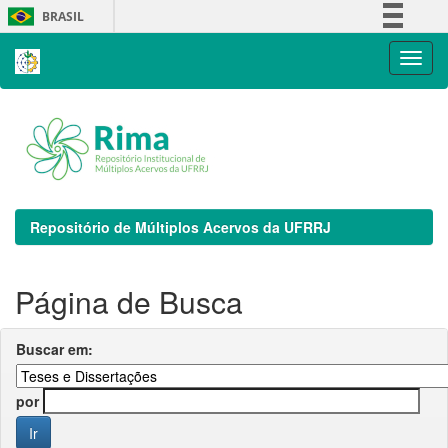
Skip
BRASIL
navigation
Simplifique!
Comunica BR
Participe
Acesso à informação
Legislação
Canais
Repositório de Múltiplos Acervos da UFRRJ
Página de Busca
Buscar em:
por