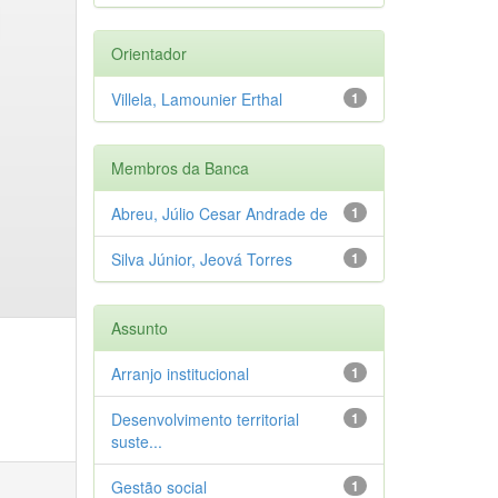
Orientador
Villela, Lamounier Erthal
1
Membros da Banca
Abreu, Júlio Cesar Andrade de
1
Silva Júnior, Jeová Torres
1
Assunto
Arranjo institucional
1
Desenvolvimento territorial
1
suste...
Gestão social
1