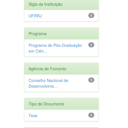
Sigla da Instituição
UFRRJ
1
Programa
Programa de Pós-Graduação
1
em Ciên...
Agência de Fomento
Conselho Nacional de
1
Desenvolvime...
Tipo de Documento
Tese
1