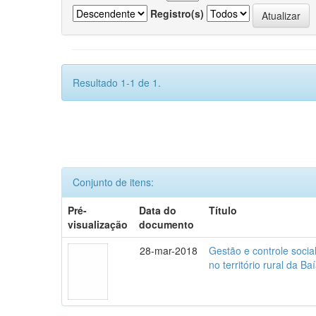
Registro(s)
Resultado 1-1 de 1.
Conjunto de itens:
Pré-
Data do
Título
visualização
documento
28-mar-2018
Gestão e controle soci
no território rural da B