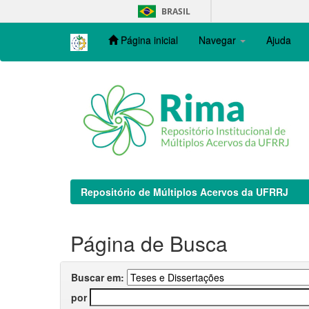
Skip
BRASIL
navigation
Página inicial
Navegar
Ajuda
Repositório de Múltiplos Acervos da UFRRJ
Página de Busca
Buscar em:
por