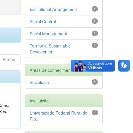
Institutional Arrangement
1
Social Control
1
Social Management
1
Territorial Sustainable
1
Development
Póximo
Áreas de conhecimento
Sociologia
1
Instituição
Carlos
 Bom
Universidade Federal Rural do
1
Rio...