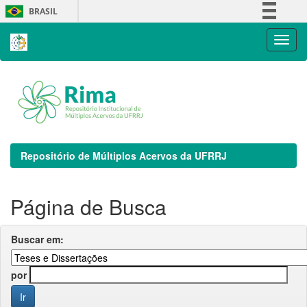
Skip
BRASIL
navigation
Simplifique!
Comunica BR
Participe
Acesso à informação
Legislação
Canais
Repositório de Múltiplos Acervos da UFRRJ
Página de Busca
Buscar em:
por