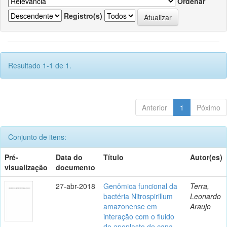
Ordenar
Registro(s)
Resultado 1-1 de 1.
Anterior
1
Póximo
Conjunto de itens:
Pré-
Data do
Título
Autor(es)
visualização
documento
27-abr-2018
Genômica funcional da
Terra,
bactéria Nitrospirillum
Leonardo
amazonense em
Araujo
interação com o fluido
do apoplasto de cana-