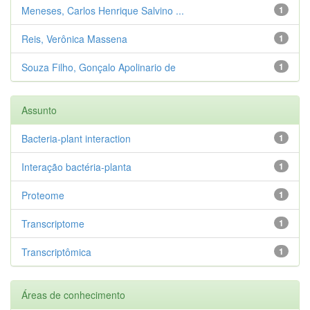
Meneses, Carlos Henrique Salvino ...
1
Reis, Verônica Massena
1
Souza Filho, Gonçalo Apolinario de
1
Assunto
Bacteria-plant interaction
1
Interação bactéria-planta
1
Proteome
1
Transcriptome
1
Transcriptômica
1
Áreas de conhecimento