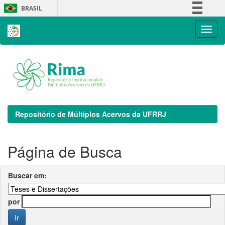
Skip
BRASIL
navigation
Simplifique!
Comunica BR
Participe
Acesso à informação
Legislação
Canais
Repositório de Múltiplos Acervos da UFRRJ
Página de Busca
Buscar em:
por