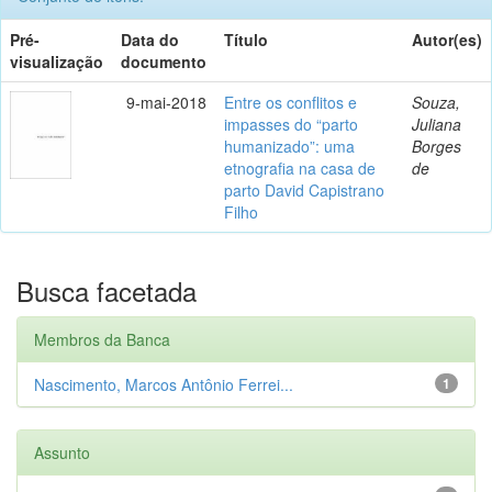
Pré-
Data do
Título
Autor(es)
visualização
documento
9-mai-2018
Entre os conflitos e
Souza,
impasses do “parto
Juliana
humanizado”: uma
Borges
etnografia na casa de
de
parto David Capistrano
Filho
Busca facetada
Membros da Banca
Nascimento, Marcos Antônio Ferrei...
1
Assunto