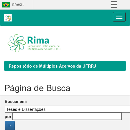
Skip
BRASIL
navigation
Simplifique!
Comunica BR
Participe
Acesso à informação
Legislação
Canais
Repositório de Múltiplos Acervos da UFRRJ
Página de Busca
Buscar em:
por