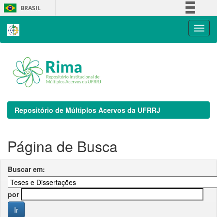
Skip
BRASIL
navigation
Simplifique!
Comunica BR
Participe
Acesso à informação
Legislação
Canais
Repositório de Múltiplos Acervos da UFRRJ
Página de Busca
Buscar em:
por