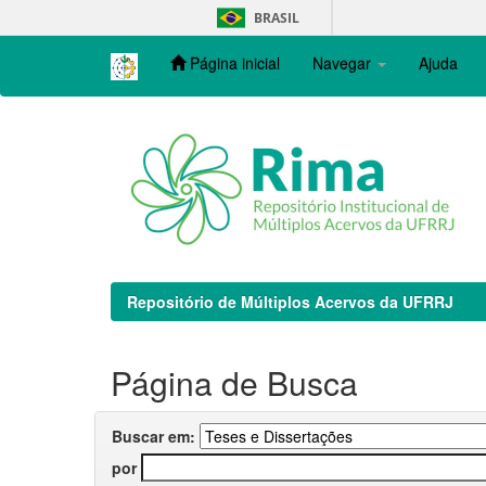
Skip
BRASIL
navigation
Página inicial
Navegar
Ajuda
Repositório de Múltiplos Acervos da UFRRJ
Página de Busca
Buscar em:
por