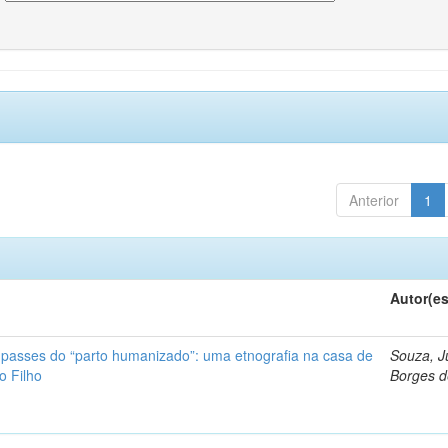
Anterior
1
Autor(es
impasses do “parto humanizado”: uma etnografia na casa de
Souza, J
o Filho
Borges 