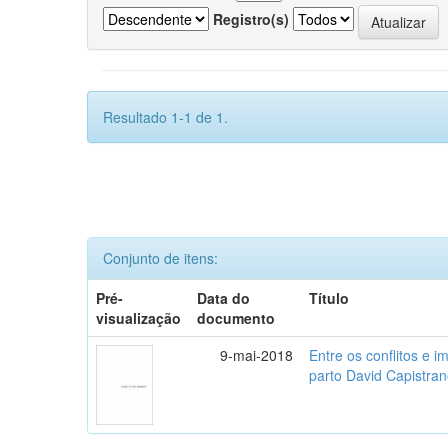
Registro(s)
Resultado 1-1 de 1.
Conjunto de itens:
Pré-
Data do
Título
visualização
documento
9-mai-2018
Entre os conflitos e 
parto David Capistran