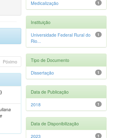
Medicalização
1
Instituição
Universidade Federal Rural do
1
Rio...
Tipo de Documento
Póximo
Dissertação
1
)
Data de Publicação
2018
1
uliana
de
Data de Disponibilização
2023
1