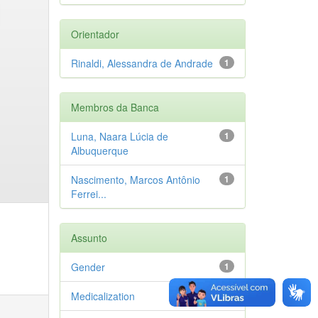
Orientador
Rinaldi, Alessandra de Andrade
1
Membros da Banca
Luna, Naara Lúcia de
1
Albuquerque
Nascimento, Marcos Antônio
1
Ferrei...
Assunto
Gender
1
Medicalization
1