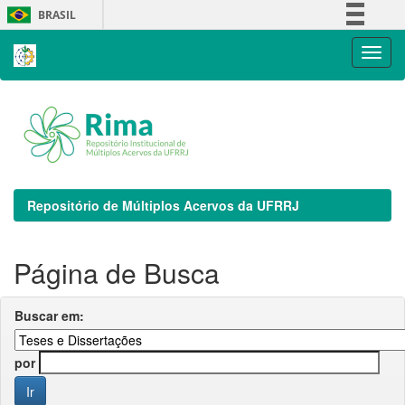
Skip
BRASIL
navigation
Simplifique!
Comunica BR
Participe
Acesso à informação
Legislação
Canais
Repositório de Múltiplos Acervos da UFRRJ
Página de Busca
Buscar em:
por