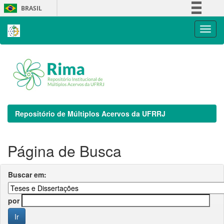
Skip
BRASIL
navigation
Simplifique!
Comunica BR
Participe
Acesso à informação
Legislação
Canais
Repositório de Múltiplos Acervos da UFRRJ
Página de Busca
Buscar em:
por