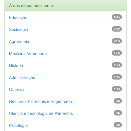
Áreas de conhecimento
Educação
405
Sociologia
232
Agronomia
213
Medicina Veterinária
174
História
163
Administração
105
Química
103
Recursos Florestais e Engenharia ...
94
Ciência e Tecnologia de Alimentos
84
Psicologia
84