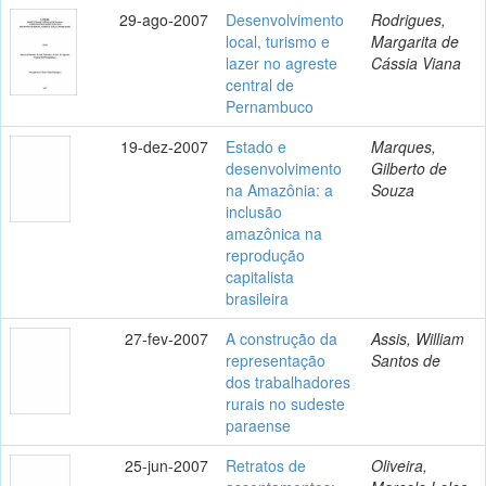
29-ago-2007
Desenvolvimento
Rodrigues,
local, turismo e
Margarita de
lazer no agreste
Cássia Viana
central de
Pernambuco
19-dez-2007
Estado e
Marques,
desenvolvimento
Gilberto de
na Amazônia: a
Souza
inclusão
amazônica na
reprodução
capitalista
brasileira
27-fev-2007
A construção da
Assis, William
representação
Santos de
dos trabalhadores
rurais no sudeste
paraense
25-jun-2007
Retratos de
Oliveira,