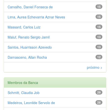
Carvalho, Daniel Fonseca de
15
Lima, Aurea Echevarria Aznar Neves
15
Massard, Carlos Luiz
15
Maluf, Renato Sergio Jamil
13
Santos, Huarrisson Azevedo
13
Damasceno, Allan Rocha
12
próximo >
Membros da Banca
Schmitt, Claudia Job
29
Medeiros, Leonilde Servolo de
28