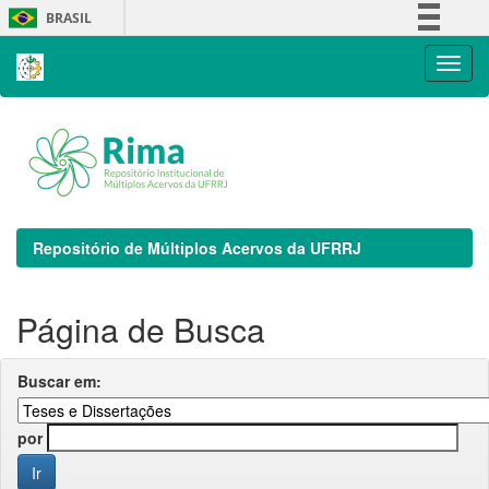
Skip
BRASIL
navigation
Simplifique!
Comunica BR
Participe
Acesso à informação
Legislação
Canais
Repositório de Múltiplos Acervos da UFRRJ
Página de Busca
Buscar em:
por