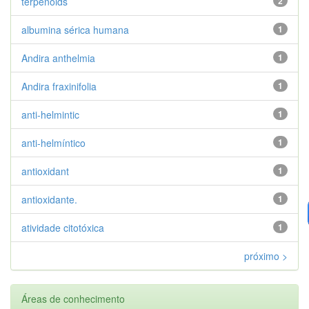
terpenoids
2
albumina sérica humana
1
Andira anthelmia
1
Andira fraxinifolia
1
anti-helmintic
1
anti-helmíntico
1
antioxidant
1
antioxidante.
1
atividade citotóxica
1
próximo >
Áreas de conhecimento