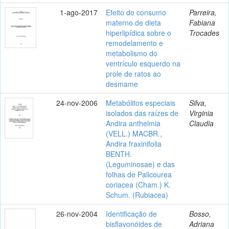
1-ago-2017
Efeito do consumo
Parreira,
materno de dieta
Fabiana
hiperlipídica sobre o
Trocades
remodelamento e
metabolismo do
ventrículo esquerdo na
prole de ratos ao
desmame
24-nov-2006
Metabólitos especiais
Silva,
isolados das raízes de
Virginia
Andira anthelmia
Claudia
(VELL.) MACBR.,
Andira fraxinifolia
BENTH.
(Leguminosae) e das
folhas de Palicourea
coriacea (Cham.) K.
Schum. (Rubiacea)
26-nov-2004
Identificação de
Bosso,
bisflavonóides de
Adriana