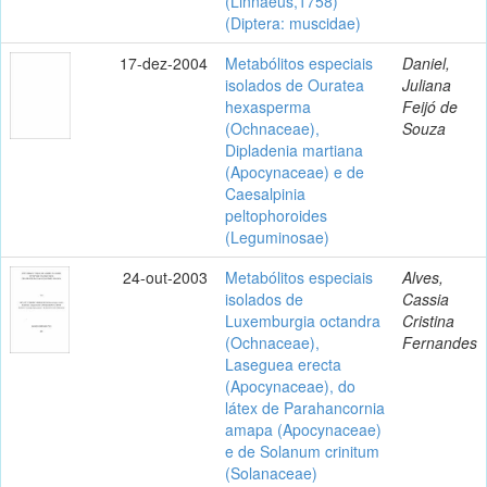
(Linnaeus,1758)
(Diptera: muscidae)
17-dez-2004
Metabólitos especiais
Daniel,
isolados de Ouratea
Juliana
hexasperma
Feijó de
(Ochnaceae),
Souza
Dipladenia martiana
(Apocynaceae) e de
Caesalpinia
peltophoroides
(Leguminosae)
24-out-2003
Metabólitos especiais
Alves,
isolados de
Cassia
Luxemburgia octandra
Cristina
(Ochnaceae),
Fernandes
Laseguea erecta
(Apocynaceae), do
látex de Parahancornia
amapa (Apocynaceae)
e de Solanum crinitum
(Solanaceae)