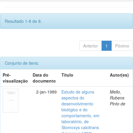
Resultado 1-8 de 8.
Anterior
1
Póximo
Conjunto de itens:
Pré-
Data do
Título
Autor(es)
visualização
documento
2-jan-1989
Estudo de alguns
Mello,
aspectos do
Rubens
desenvolvimento
Pinto de
biológico e do
comportamento, em
laboratório, de
Stomoxys calcitrans