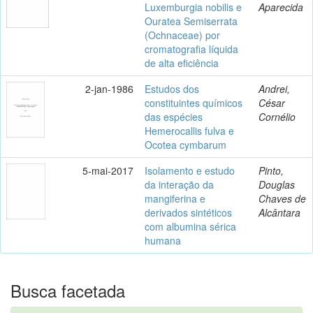
Luxemburgia nobilis e
Aparecida
Ouratea Semiserrata
(Ochnaceae) por
cromatografia líquida
de alta eficiência
2-jan-1986
Estudos dos
Andrei,
constituintes químicos
César
das espécies
Cornélio
Hemerocallis fulva e
Ocotea cymbarum
5-mai-2017
Isolamento e estudo
Pinto,
da interação da
Douglas
mangiferina e
Chaves de
derivados sintéticos
Alcântara
com albumina sérica
humana
Busca facetada