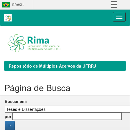
Skip
BRASIL
navigation
Simplifique!
Comunica BR
Participe
Acesso à informação
Legislação
Canais
Repositório de Múltiplos Acervos da UFRRJ
Página de Busca
Buscar em:
por