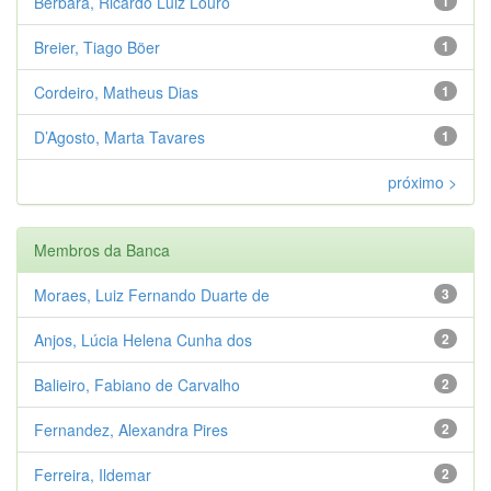
Berbara, Ricardo Luiz Louro
1
Breier, Tiago Böer
1
Cordeiro, Matheus Dias
1
D’Agosto, Marta Tavares
1
próximo >
Membros da Banca
Moraes, Luiz Fernando Duarte de
3
Anjos, Lúcia Helena Cunha dos
2
Balieiro, Fabiano de Carvalho
2
Fernandez, Alexandra Pires
2
Ferreira, Ildemar
2