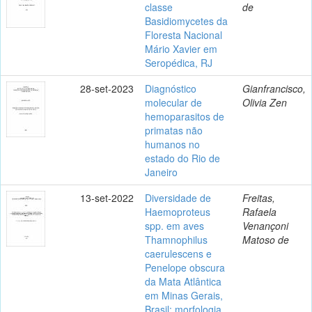
classe
de
Basidiomycetes da
Floresta Nacional
Mário Xavier em
Seropédica, RJ
28-set-2023
Diagnóstico
Gianfrancisco,
molecular de
Olivia Zen
hemoparasitos de
primatas não
humanos no
estado do Rio de
Janeiro
13-set-2022
Diversidade de
Freitas,
Haemoproteus
Rafaela
spp. em aves
Venançoni
Thamnophilus
Matoso de
caerulescens e
Penelope obscura
da Mata Atlântica
em Minas Gerais,
Brasil: morfologia,