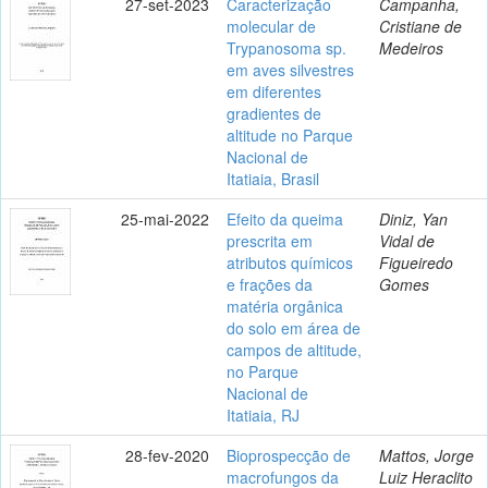
27-set-2023
Caracterização
Campanha,
molecular de
Cristiane de
Trypanosoma sp.
Medeiros
em aves silvestres
em diferentes
gradientes de
altitude no Parque
Nacional de
Itatiaia, Brasil
25-mai-2022
Efeito da queima
Diniz, Yan
prescrita em
Vidal de
atributos químicos
Figueiredo
e frações da
Gomes
matéria orgânica
do solo em área de
campos de altitude,
no Parque
Nacional de
Itatiaia, RJ
28-fev-2020
Bioprospecção de
Mattos, Jorge
macrofungos da
Luiz Heraclito