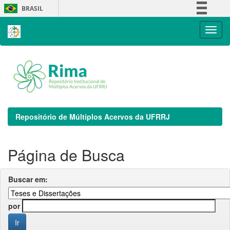
Skip
BRASIL
navigation
Simplifique!
Comunica BR
Participe
Acesso à informação
Legislação
Canais
Repositório de Múltiplos Acervos da UFRRJ
Página de Busca
Buscar em:
por