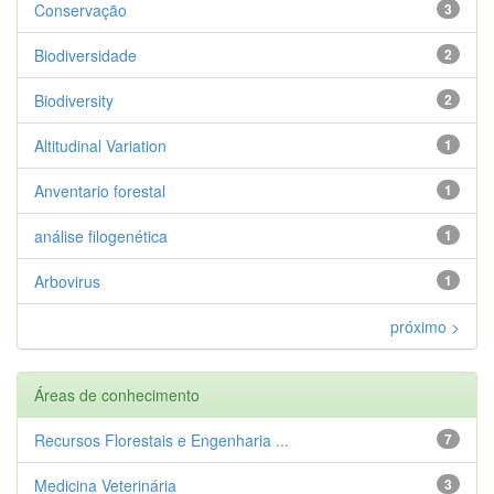
Conservação
3
Biodiversidade
2
Biodiversity
2
Altitudinal Variation
1
Anventario forestal
1
análise filogenética
1
Arbovirus
1
próximo >
Áreas de conhecimento
Recursos Florestais e Engenharia ...
7
Medicina Veterinária
3