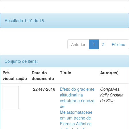
Resultado 1-10 de 18.
Anterior
1
2
Póximo
Conjunto de itens:
Pré-
Data do
Título
Autor(es)
visualização
documento
22-fev-2016
Efeito do gradiente
Gonçalves,
altitudinal na
Kelly Cristina
estrutura e riqueza
da Silva
de
Melastomataceae
em um trecho de
Floresta Atlântica