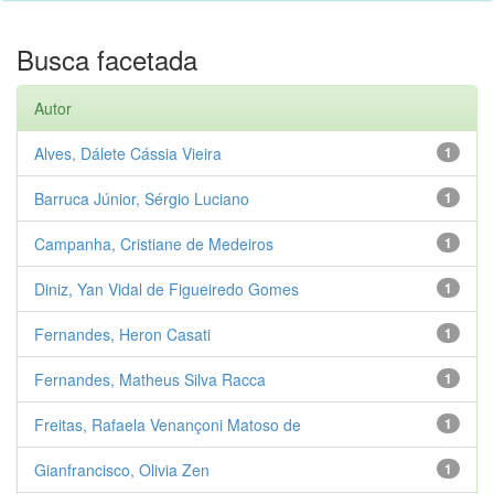
Busca facetada
Autor
Alves, Dálete Cássia Vieira
1
Barruca Júnior, Sérgio Luciano
1
Campanha, Cristiane de Medeiros
1
Diniz, Yan Vidal de Figueiredo Gomes
1
Fernandes, Heron Casati
1
Fernandes, Matheus Silva Racca
1
Freitas, Rafaela Venançoni Matoso de
1
Gianfrancisco, Olivia Zen
1