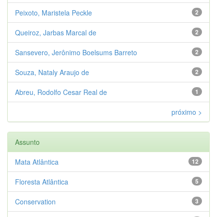
Peixoto, Maristela Peckle
2
Queiroz, Jarbas Marcal de
2
Sansevero, Jerônimo Boelsums Barreto
2
Souza, Nataly Araujo de
2
Abreu, Rodolfo Cesar Real de
1
próximo >
Assunto
Mata Atlântica
12
Floresta Atlântica
5
Conservation
3