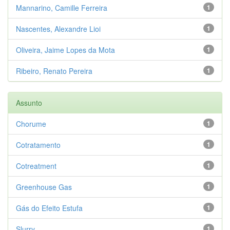
Mannarino, Camille Ferreira
1
Nascentes, Alexandre Lioi
1
Oliveira, Jaime Lopes da Mota
1
Ribeiro, Renato Pereira
1
Assunto
Chorume
1
Cotratamento
1
Cotreatment
1
Greenhouse Gas
1
Gás do Efeito Estufa
1
Slurry
1