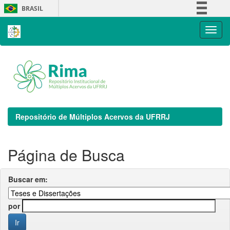
Skip
BRASIL
navigation
Simplifique!
Comunica BR
Participe
Acesso à informação
Legislação
Canais
Repositório de Múltiplos Acervos da UFRRJ
Página de Busca
Buscar em:
por