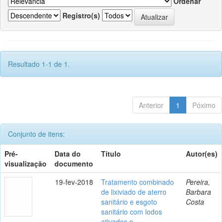
Ordenar
Registro(s)
Resultado 1-1 de 1.
Anterior
1
Póximo
Conjunto de itens:
Pré-
Data do
Título
Autor(es)
visualização
documento
19-fev-2018
Tratamento combinado
Pereira,
de lixiviado de aterro
Barbara
sanitário e esgoto
Costa
sanitário com lodos
ativados e