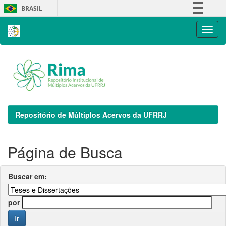
Skip
BRASIL
navigation
Simplifique!
Comunica BR
Participe
Acesso à informação
Legislação
Canais
Repositório de Múltiplos Acervos da UFRRJ
Página de Busca
Buscar em:
por