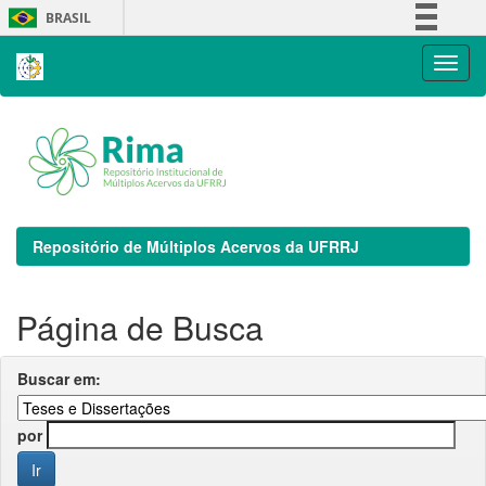
Skip
BRASIL
navigation
Simplifique!
Comunica BR
Participe
Acesso à informação
Legislação
Canais
Repositório de Múltiplos Acervos da UFRRJ
Página de Busca
Buscar em:
por