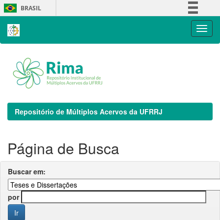
Skip
BRASIL
navigation
Simplifique!
Comunica BR
Participe
Acesso à informação
Legislação
Canais
Repositório de Múltiplos Acervos da UFRRJ
Página de Busca
Buscar em:
por