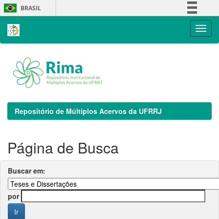
Skip
BRASIL
navigation
Simplifique!
Comunica BR
Participe
Acesso à informação
Legislação
Canais
Repositório de Múltiplos Acervos da UFRRJ
Página de Busca
Buscar em:
por