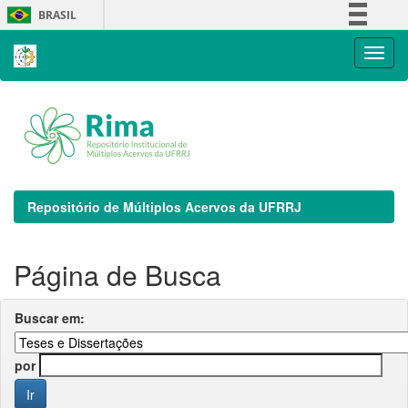
Skip
BRASIL
navigation
Simplifique!
Comunica BR
Participe
Acesso à informação
Legislação
Canais
Repositório de Múltiplos Acervos da UFRRJ
Página de Busca
Buscar em:
por