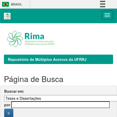
Skip
BRASIL
navigation
Simplifique!
Comunica BR
Participe
Acesso à informação
Legislação
Canais
Repositório de Múltiplos Acervos da UFRRJ
Página de Busca
Buscar em:
por