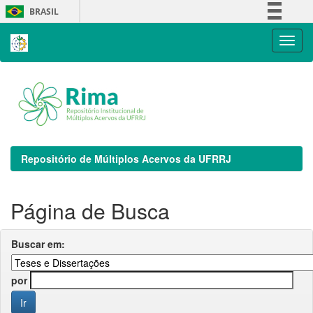
Skip
BRASIL
navigation
Simplifique!
Comunica BR
Participe
Acesso à informação
Legislação
Canais
Repositório de Múltiplos Acervos da UFRRJ
Página de Busca
Buscar em:
por