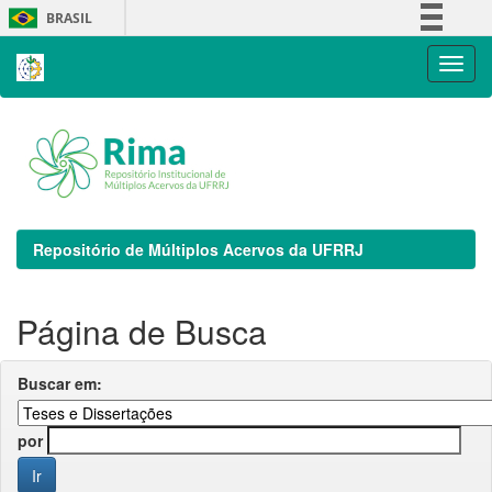
Skip
BRASIL
navigation
Simplifique!
Comunica BR
Participe
Acesso à informação
Legislação
Canais
Repositório de Múltiplos Acervos da UFRRJ
Página de Busca
Buscar em:
por