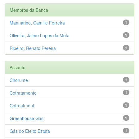
Membros da Banca
Mannarino, Camille Ferreira
1
Oliveira, Jaime Lopes da Mota
1
Ribeiro, Renato Pereira
1
Assunto
Chorume
1
Cotratamento
1
Cotreatment
1
Greenhouse Gas
1
Gás do Efeito Estufa
1